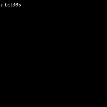
của bet365
i viết mới