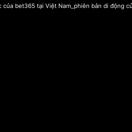
hức của bet365 tại Việt Nam_phiên bản di động 
Home
Chuyện lạ
Hoa hồi sinh từ hạt giống 32.000 năm tuổi
ng 32.000 năm tuổi
Bà
.000 năm tuổi nở hoa trong phòng thí nghiệm. Cách đây
át hiện ra một ngân hàng hạt giống 32.000 năm tuổi,