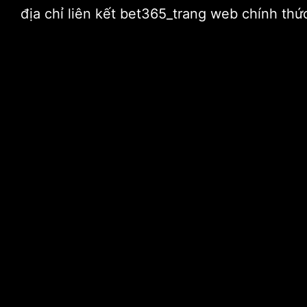
địa chỉ liên kết bet365_trang web chính t
by
admin
2020-11-14,
0 Comments
Hoa hồi sinh từ hạt giố
Vào ngày 30 tháng 6, có những hạt giống 32
vài năm, các nhà thám hiểm người Nga đã ph