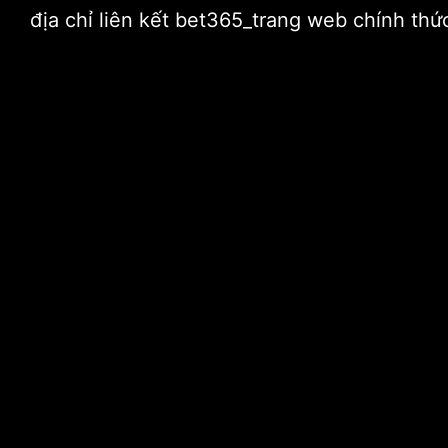
địa chỉ liên kết bet365_trang web chính t
Home
Do
by
admin
2020-12-03,
0 Comments
Ông Nguyễn Duy Hưng 
đốc điều hành SSI
Ông Ruan Duxiong (trái) và ông Ruan Hongna