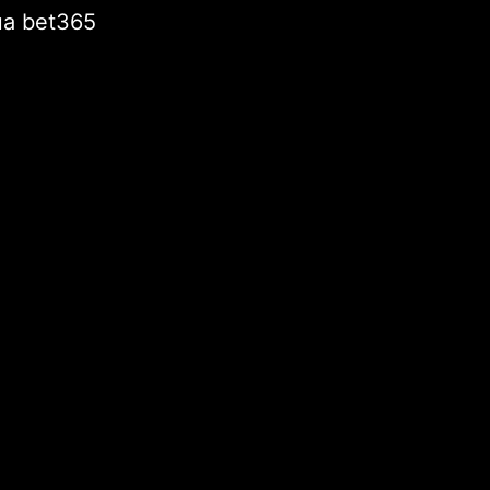
của bet365
u hành SSI
i viết mới