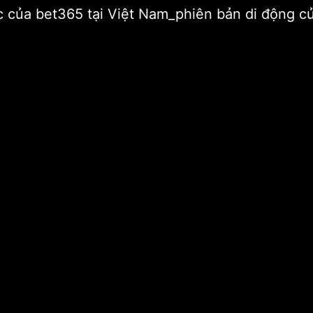
hức của bet365 tại Việt Nam_phiên bản di động 
anh nghiệp
Ông Nguyễn Duy Hưng không còn giữ chức vụ Giám đốc điề
không còn giữ chức vụ Giám
Bà
n. Ảnh: SSI .