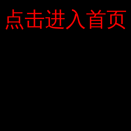
uyết yêu cầu ông Nguyễn Duy Hưng thôi giữ chức Chủ
 ông Ruan Hongnan được bổ nhiệm làm tổng giám đốc
点击进入首页
点击进入首页
hoa học trường Đại học Công nghệ Lugansk (Ukraine), là
Hội đồng quản trị SSI vào tháng 11 năm 1999, và sau đó
h phố Hồ Chí Minh cấp giấy chứng nhận đăng ký kinh
năm 2000, ông cũng là người được ủy quyền công bố
 thu của công ty vượt 2,27 tỷ đồng và lợi nhuận sau thuế
C
 trường bắt buộc được đánh dấu
*