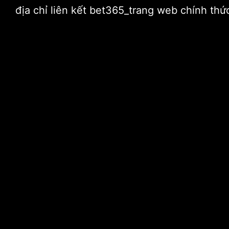
địa chỉ liên kết bet365_trang web chính t
Home
Doanh
by
admin
2020-08-29,
0 Comments
Bệnh đa xơ cứng. Nguy
tịch Quốc Cường Gia La
Công ty cổ phần Quốc Cường Gia Lai cho biết