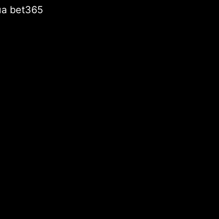
của bet365
Cường Gia Lai
i viết mới
Năm 2021 bắt đầu tổng điều tra kinh tế