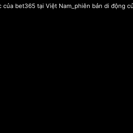
hức của bet365 tại Việt Nam_phiên bản di động 
 nghiệp
Bệnh đa xơ cứng. Nguyễn Thị Như Loan từ chức Chủ tịch Quốc 
ễn Thị Như Loan từ chức Chủ
i
Bà
 bà Như Loan thôi chức chủ tịch, không làm tổng giám